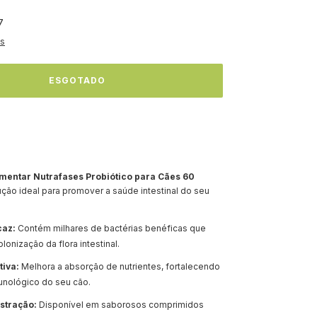
7
es
mentar Nutrafases Probiótico para Cães 60
ução ideal para promover a saúde intestinal do seu
caz:
Contém milhares de bactérias benéficas que
olonização da flora intestinal.
tiva:
Melhora a absorção de nutrientes, fortalecendo
unológico do seu cão.
stração:
Disponível em saborosos comprimidos