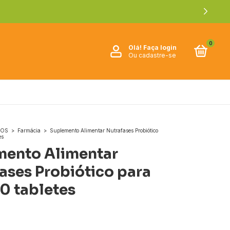
0
Olá!
Faça login
Ou cadastre-se
ROS
>
Farmácia
>
Suplemento Alimentar Nutrafases Probiótico
es
mento Alimentar
ases Probiótico para
0 tabletes
0