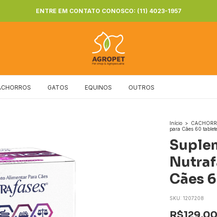
ENTRE EM CONTATO CONOSCO: (11) 4023-1957
ACHORROS
GATOS
EQUINOS
OUTROS
Início
>
CACHOR
para Cães 60 tablet
Suple
Nutraf
Cães 6
SKU:
1207208
R$129,0