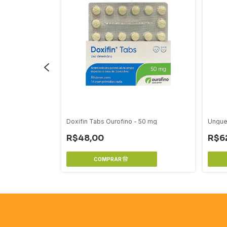
 Ml
Doxifin Tabs Ourofino - 50 mg
Unguen
R$48,00
R$6