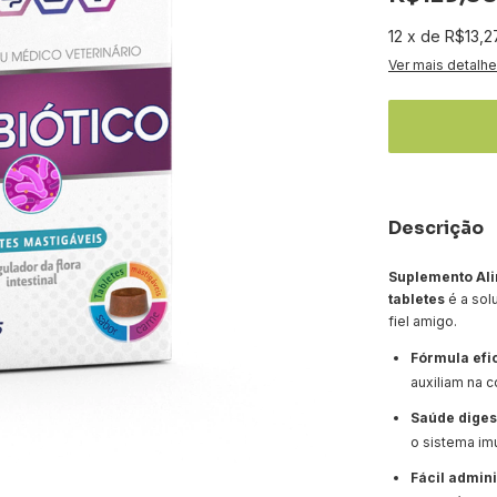
12
x
de
R$13,2
Ver mais detalh
Descrição
Suplemento Ali
tabletes
é a sol
fiel amigo.
Fórmula efi
auxiliam na c
Saúde diges
o sistema im
Fácil admini