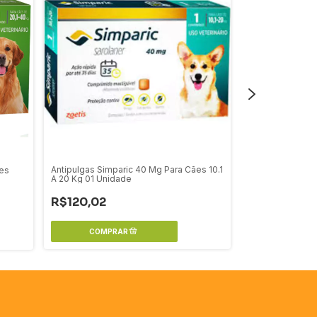
Antipulgas Simparic 40 Mg Para Cães 10.1
ães
Oralguard 50 mg
A 20 Kg 01 Unidade
R$79,90
R$120,02