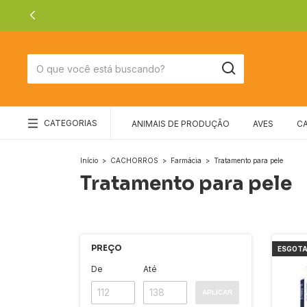
CATEGORIAS
ANIMAIS DE PRODUÇÃO
AVES
C
Início
>
CACHORROS
>
Farmácia
>
Tratamento para pele
Tratamento para pele
PREÇO
ESGOT
De
Até
APLICAR