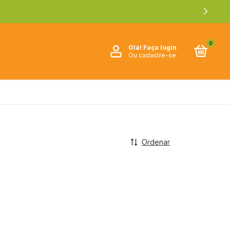
0
Olá!
Faça login
Ou cadastre-se
Ordenar