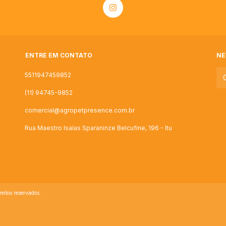
ENTRE EM CONTATO
NE
5511947459852
(11) 94745-9852
comercial@agropetpresence.com.br
Rua Maestro Isaías Sparaninze Belcufine, 196 - Itu
itos reservados.