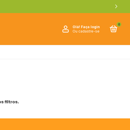
0
Olá!
Faça login
Ou cadastre-se
 filtros.