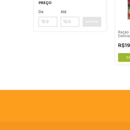
PREÇO
De
Até
APLICAR
Ração 
Delíci
R$19