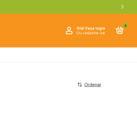
0
Olá!
Faça login
Ou cadastre-se
Ordenar