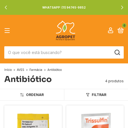
WHATSAPP: (11) 94745-9852
0
Início
>
AVES
>
Farmácia
>
Antibiótico
Antibiótico
4 produtos
ORDENAR
FILTRAR