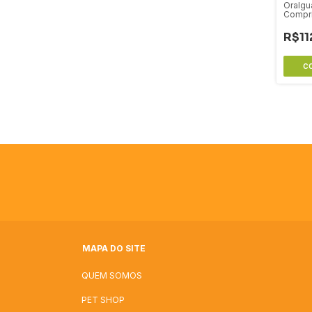
Oralgu
Compr
R$11
MAPA DO SITE
QUEM SOMOS
PET SHOP