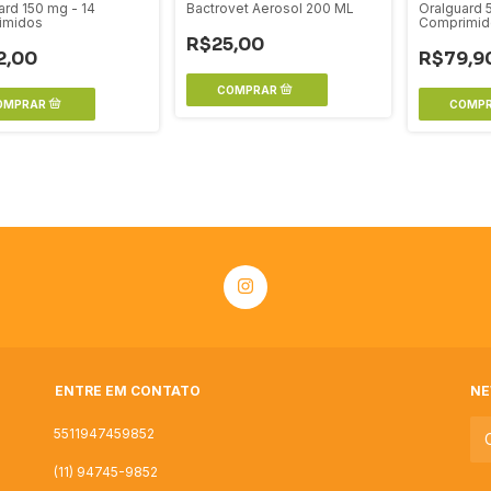
ard 150 mg - 14
Bactrovet Aerosol 200 ML
Oralguard 
imidos
Comprimid
R$25,00
2,00
R$79,9
ENTRE EM CONTATO
NE
5511947459852
(11) 94745-9852