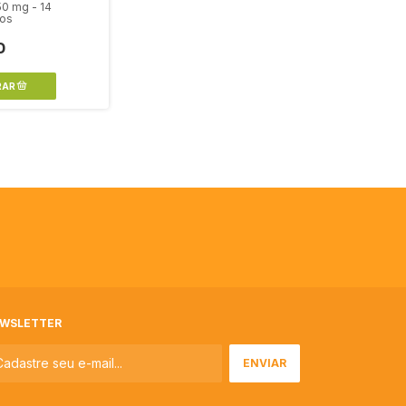
50 mg - 14
os
0
WSLETTER