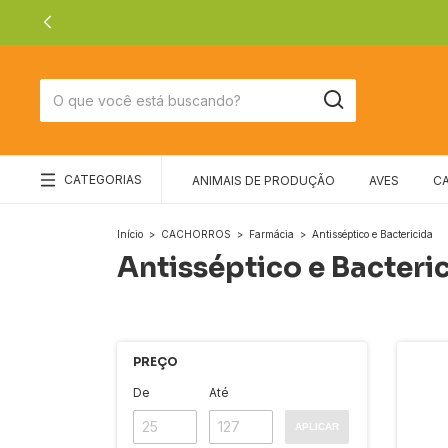
CATEGORIAS
ANIMAIS DE PRODUÇÃO
AVES
C
Início
>
CACHORROS
>
Farmácia
>
Antisséptico e Bactericida
Antisséptico e Bacteri
PREÇO
De
Até
APLICAR