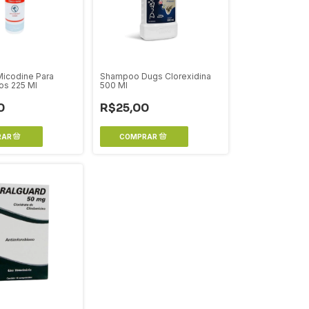
icodine Para
Shampoo Dugs Clorexidina
os 225 Ml
500 Ml
0
R$25,00