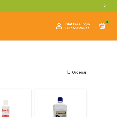
0
Olá!
Faça login
Ou cadastre-se
Ordenar