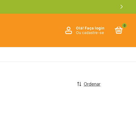
0
Olá!
Faça login
Ou cadastre-se
Ordenar