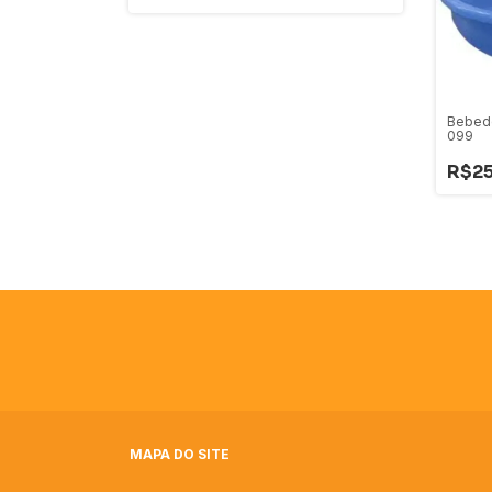
Bebed
099
R$25
MAPA DO SITE