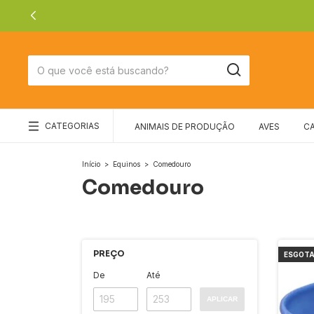
CATEGORIAS
ANIMAIS DE PRODUÇÃO
AVES
C
Início
>
Equinos
>
Comedouro
Comedouro
PREÇO
ESGOT
De
Até
APLICAR