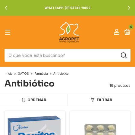
WHATSAPP: (11) 94745-9852
0
Início
>
GATOS
>
Farmácia
>
Antibiótico
Antibiótico
16 produtos
ORDENAR
FILTRAR