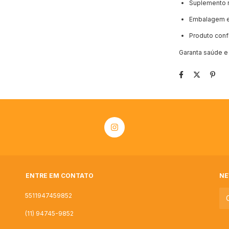
Suplemento na
Embalagem e
Produto confi
Garanta saúde e
ENTRE EM CONTATO
NE
5511947459852
(11) 94745-9852