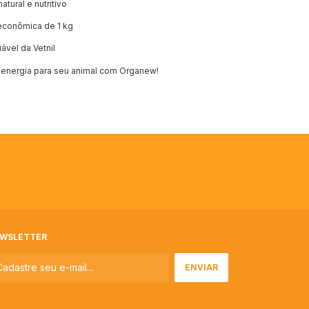
tural e nutritivo
conômica de 1 kg
ável da Vetnil
 energia para seu animal com Organew!
WSLETTER