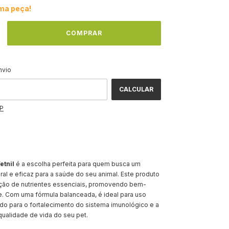
ima peça!
ALTERAR CEP
CEP:
nvio
CALCULAR
EP
etnil
é a escolha perfeita para quem busca um
al e eficaz para a saúde do seu animal. Este produto
sição de nutrientes essenciais, promovendo bem-
de. Com uma fórmula balanceada, é ideal para uso
indo para o fortalecimento do sistema imunológico e a
ualidade de vida do seu pet.