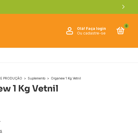
0
Olá!
Faça login
Ou cadastre-se
 DE PRODUÇÃO
>
Suplemento
>
Organew 1 Kg Vetnil
w 1 Kg Vetnil
7
es