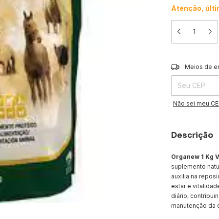
Atenção, últ
Entregas para o 
Meios de e
Não sei meu C
Descrição
Organew 1 Kg V
suplemento natur
auxilia na repo
estar e vitalida
diário, contribu
manutenção da q