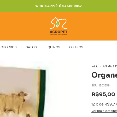
WHATSAPP: (11) 94745-9852
ACHORROS
GATOS
EQUINOS
OUTROS
Início
>
ANIMAIS
Organe
SKU:
1203559
R$95,00
12
x
de
R$9,7
Ver mais detalh