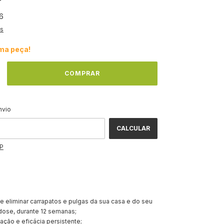
6
es
ima peça!
ALTERAR CEP
CEP:
nvio
CALCULAR
EP
 eliminar carrapatos e pulgas da sua casa e do seu
dose, durante 12 semanas;
 ação e eficácia persistente;