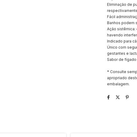
Eliminação de pu
respectivamente
Fácil administra
Banhos podem se
Ação sistêmica: 
havendo interfe
Indicado para cã
Único com segur
gestantes e lact
Sabor de fígado 
* Consulte semp
apropriado deste
embalagem.