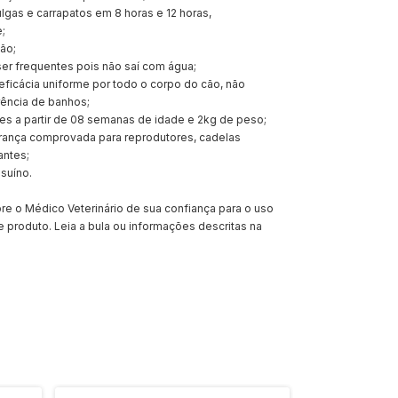
lgas e carrapatos em 8 horas e 12 horas,
;
ção;
r frequentes pois não saí com água;
eficácia uniforme por todo o corpo do cão, não
rência de banhos;
es a partir de 08 semanas de idade e 2kg de peso;
ança comprovada para reprodutores, cadelas
antes;
suíno.
re o Médico Veterinário de sua confiança para o uso
 produto. Leia a bula ou informações descritas na