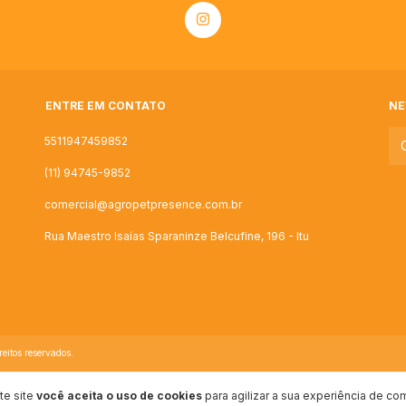
ENTRE EM CONTATO
NE
5511947459852
(11) 94745-9852
comercial@agropetpresence.com.br
Rua Maestro Isaías Sparaninze Belcufine, 196 - Itu
itos reservados.
te site
você aceita o uso de cookies
para agilizar a sua experiência de co