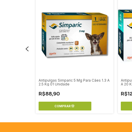
pulgas e
Antipulgas Simparic 5 Mg Para Cães 1.3 A
Antipu
2.5 Kg 01 Unidade
A 20 K
R$88,90
R$1