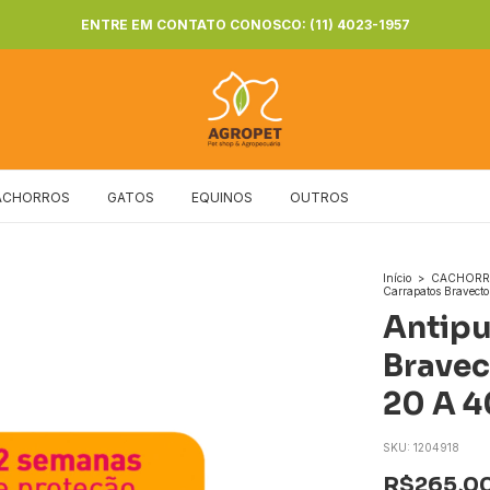
ENTRE EM CONTATO CONOSCO: (11) 4023-1957
ACHORROS
GATOS
EQUINOS
OUTROS
Início
>
CACHOR
Carrapatos Bravect
Antipu
Bravec
20 A 4
SKU:
1204918
R$265,0