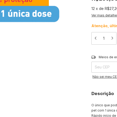
12
x
de
R$27,2
Ver mais detalh
Atenção, últ
Entregas para o 
Meios de e
Não sei meu C
Descrição
O único que pode
pet com 1 única 
Rápido início de