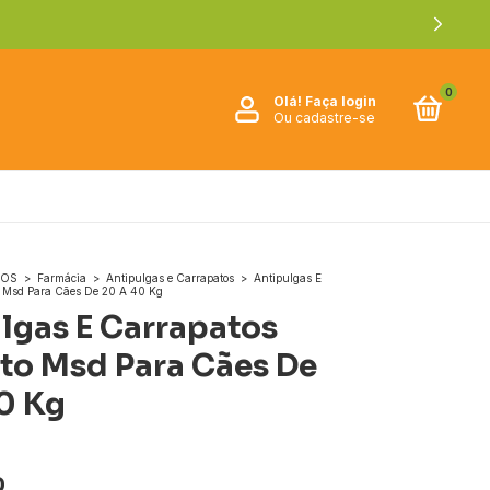
0
Olá!
Faça login
Ou cadastre-se
ROS
>
Farmácia
>
Antipulgas e Carrapatos
>
Antipulgas E
o Msd Para Cães De 20 A 40 Kg
lgas E Carrapatos
to Msd Para Cães De
0 Kg
0