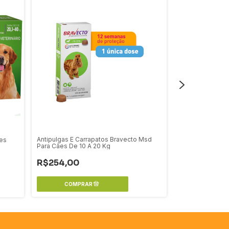
Antipulgas E Carrapatos Bravecto Msd
ães
Antipulgas Simpa
Para Cães De 10 A 20 Kg
A 10 Kg 01 Unid
R$254,00
R$99,00